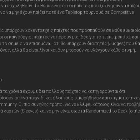
α ασχοληθούν. Το θέμα είναι ότι οι παίκτες που ξεκίνησαν να παίζο
νό να μην έχουν παίξει ποτέ ένα Tabletop τουρνουά σε Competitive
ic υπάρχουν κακεντρεχείς παίχτες που προσπαθούν σε κάθε ευκαιρία
οι καινούργιοι παίκτες να πάρουν μια ιδέα για το τι επιτρέπεται και 
ό το σημείο να επισημάνω, ότι θα υπάρχουν διαιτητές (Judges) που θα
νόνες, αλλά θα είναι λίγοι και δεν μπορούν να ελέγχουν κάθε στιγμή,
ο.
ά τα χρόνια έχουμε δει πολλούς παίχτες να κατηγορούνται ότι
ίσουν σε ένα παιχνίδι και όλοι τους τιμωρήθηκαν και στιγματίστηκα
mmunity. Οι πιο συνήθης τρόποι για να κλέψει κάποιος είναι να τραβή
ά καρτών (Sleeves) και να μην είναι σωστά Randomized το Deck (στή