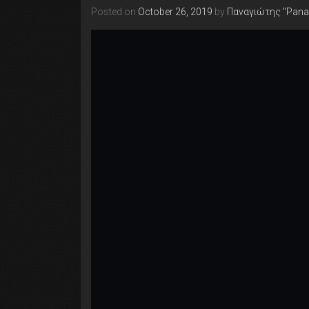
Posted on
October 26, 2019
by
Παναγιώτης "Pana