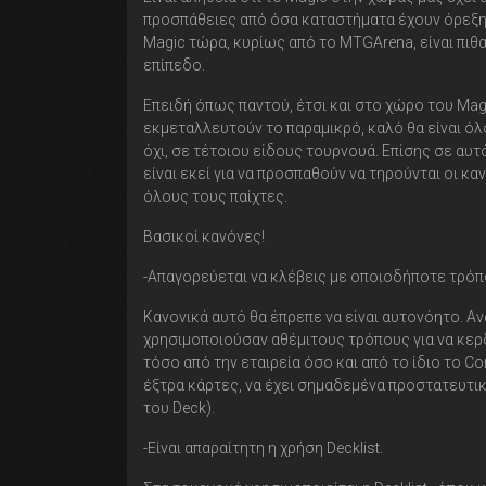
προσπάθειες από όσα καταστήματα έχουν όρεξη ν
Magic τώρα, κυρίως από το MTGArena, είναι πιθα
επίπεδο.
Επειδή όπως παντού, έτσι και στο χώρο του Mag
εκμεταλλευτούν το παραμικρό, καλό θα είναι όλοι 
όχι, σε τέτοιου είδους τουρνουά. Επίσης σε αυτ
είναι εκεί για να προσπαθούν να τηρούνται οι κα
όλους τους παίχτες.
Βασικοί κανόνες!
-Απαγορεύεται να κλέβεις με οποιοδήποτε τρόπ
Κανονικά αυτό θα έπρεπε να είναι αυτονόητο. Αν
χρησιμοποιούσαν αθέμιτους τρόπους για να κερδ
τόσο από την εταιρεία όσο και από το ίδιο το Co
έξτρα κάρτες, να έχει σημαδεμένα προστατευτικ
του Deck).
-Είναι απαραίτητη η χρήση Decklist.