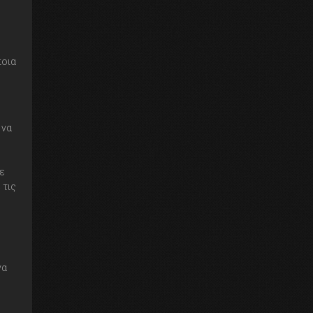
ποια
 να
τε
 τις
να