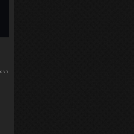
ια να