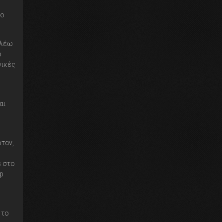
το
 λέω
ο
νικές
αι
όταν,
s στο
op
 το