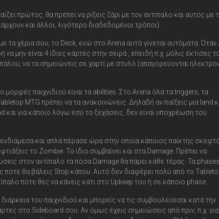
αίζει πρώτος, θα πρέπει να ρίξεις ζάρι με τον αντίπαλο και αυτός με 
άρχουν και άλλοι, λιγότερο διαδεδομένοι τρόποι).
ε τα χέρια σου, το Deck, ενώ στο Arena αυτό γίνεται αυτόματα. Όταν
να μην είναι 4 ίδιες κάρτες στην σειρά , επειδή π.χ. μόλις έκτισες τ
ντιπάλου, να τα σημειώνεις σε χαρτί με στυλό (απαγορεύονται ηλεκτρο
ρφές παιχνιδιού είναι τα abilities. Στο Arena όλα τα triggers, τα
bletop MTG πρέπει να τα ανακοινώνεις. Δηλαδή αν παίξεις μια land κ
ead και για κάποιο λόγω εσύ το ξεχάσεις, δεν είναι υποχρέωση του
ο ενδιάμεσα και απλά πέρασε ώρα στην οποία κάποιος παίκτης σκεφτ
 φτιάξεις το Zombie. Το ίδιο συμβαίνει και στα Damage. Πρέπει να
νώσεις στον αντίπαλο τα πόσα Damage θα πάρει κάθε τέρας. Τα phase
ς πότε θα βάλεις Stop κάπου. Αυτό δεν διαφέρει πολύ από το Tablet
ίπαλο πότε θες να κάνεις κάτι στο Upkeep του ή σε κάποιο phase.
διάρκεια του παιχνιδιού και μπορείς να τις συμβουλεύεσαι κατά την
άρτες στο Sideboard σου. Αν όμως έχεις σημειώσεις από πριν, π.χ. για