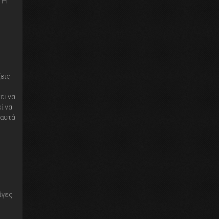
. Η
ξεις
ει να
ί να
ι αυτά
ίγες