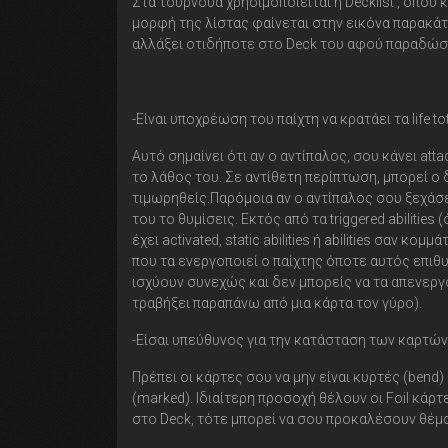
Στα τουρνουά χρησιμοποιείται η Decklist , όπου 
μορφή της λίστας φαίνεται στην εικόνα παρακάτ
αλλάξει οτιδήποτε στο Deck του αφού παραδώσε
-Είναι υποχρέωση του παίχτη να κρατάει τα life t
Αυτό σημαίνει ότι αν ο αντίπαλος, σου κάνει att
το λάθος του. Σε αντίθετη περίπτωση, μπορεί ο 
τιμωρηθείς.Παρόμοια αν ο αντίπαλος σου ξεχάσει κ
του το θυμίσεις. Εκτός από τα triggered abilities 
έχει activated, static abilities ή abilities σαν κομμά
που τα ενεργοποιεί ο παίχτης όποτε αυτός επιθυμεί 
ισχύουν συνεχώς και δεν μπορείς να τα απενεργοπ
τραβήξει παραπάνω από μια κάρτα τον γύρο).
-Είσαι υπεύθυνος για την κατάσταση των καρτών 
Πρέπει οι κάρτες σου να μην είναι κυρτές (bend
(marked). Ιδιαίτερη προσοχή θέλουν οι Foil κάρτε
στο Deck, τότε μπορεί να σου προκαλέσουν θέμα