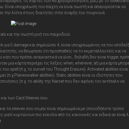
καταγράφεις τις κάρτες που θα χρησιμοποιήσεις μαζί με το Sideboard
ω. Είναι υποχρέωση του παίχτη να είναι σωστή και απαγορεύεται να
ι την λίστα στους διαιτητές στην έναρξη του τουρνουά.
otals και την σωστή ροή του παιχνιδιού.
ack για 5 damage και σημειώσει 4, είσαι υποχρεωμένος να του υποδεί
διαιτητής, να θεωρήσει ότι προσπαθείς να το εκμεταλλευτείς και να
άτι που πρέπει αναγκαστικά να γίνει , δηλαδή δεν είναι trigger, πρέπ
(όταν μια κάρτα περιέχει τις λέξεις when, whenever, at) μια κάρτα μπορε
τι του spell (π.χ. το surveil του Thought Erasure). Activated abilities είνα
(π.χ Planeswalker abilities). Static abilities είναι οι ιδιότητες που
οιήσεις (π.χ. το ability της Narset που δεν αφήνει τον αντίπαλο να
και των Card Sleeves σου.
) και τα sleeves σου να μην είναι σημειωμένα με οποιοδήποτε τρόπο
ς γιατί κυρτώνουν πιο εύκολα από τις κανονικές και ειδικά αν είναι λ
.