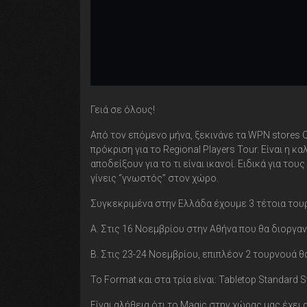
Γειά σε όλους!
Από τον επόμενο μήνα, ξεκινάνε τα WPN stores Qu
πρόκριση για το Regional Players Tour. Είναι η 
αποδείξουν για το τι είναι ικανοί. Ειδικά για του
γίνεις “γνωστός” στον χώρο.
Συγκεκριμένα στην Ελλάδα έχουμε 3 τέτοια του
Α. Στις 16 Νοεμβρίου στην Αθήνα που θα διοργα
Β. Στις 23-24 Νοεμβρίου, επιπλέον 2 τουρνουά 
Το Format και στα τρία είναι: Tabletop Standard S
Είναι αλήθεια ότι το Magic στην χώρας μας έχει 