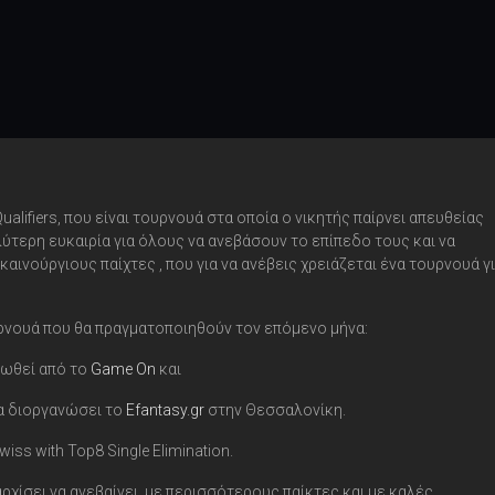
alifiers, που είναι τουρνουά στα οποία ο νικητής παίρνει απευθείας
καλύτερη ευκαιρία για όλους να ανεβάσουν το επίπεδο τους και να
ς καινούργιους παίχτες , που για να ανέβεις χρειάζεται ένα τουρνουά γ
ρνουά που θα πραγματοποιηθούν τον επόμενο μήνα:
νωθεί από το
Game On
και
θα διοργανώσει το
Efantasy.gr
στην Θεσσαλονίκη.
wiss with Top8 Single Elimination.
αρχίσει να ανεβαίνει, με περισσότερους παίκτες και με καλές