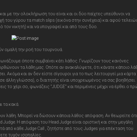
 και με την ολοκλήρωση του είναι και οι δύο παίχτες υπεύθυνοι να
 του γύρου τα match slips (εικόνα στην συνέχεια) και αφού τελειώ
ό τον νικητή) και να υπογραφεί και από τους δύο.
ρούν ομαλή την ροή του τουρνουά.
φωνάζουμε όποτε συμβαίνει κάτι λάθος. Γνωρίζουν τους κανόνες
ιορθώνουν τα λάθη μας. Οπότε αν ανακαλύψετε, ότι κάνατε κάποιο λά
ι. Ακόμα και αν δεν είστε σίγουροι για το πως λειτουργεί μια κάρτα 
ι σε άλλη γλώσσα), ο διαιτητής είναι υποχρεωμένος να σας βοηθήσει.
εις το χέρι σο, φωνάζεις “JUDGE” και περιμένεις μέχρι να έρθει ο π
ι τα κακά.
ουν λάθη. Μπορεί να δώσουν κάποια λάθος απόφαση. Αν θεωρείτε ότ
ad Judge. Η απόφαση του Head Judge είναι οριστική και στην μεγάλη
 από κάθε Judge Call , ζητήστε από τους Judges για επέκταση του
γετε τυχόν ισοπαλίες.