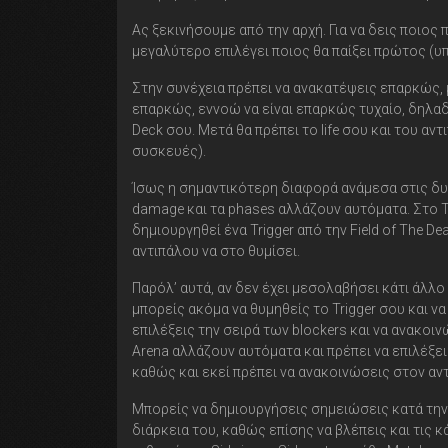
Ας ξεκινήσουμε από την αρχή. Για να δεις ποιος π
μεγαλύτερο επιλέγει ποιος θα παίξει πρώτος (υπ
Στην συνέχεια πρέπει να ανακατέψεις επαρκώς, μ
επαρκώς, εννοώ να είναι επαρκώς τυχαίο, δηλαδή 
Deck σου. Μετά θα πρέπει το life σου και του α
συσκευές).
Ίσως η σημαντικότερη διαφορά ανάμεσα στις δυο μο
damage και τα phases αλλάζουν αυτόματα. Στο Ta
δημιουργηθεί ένα Trigger από την Field of The D
αντιπάλου να στο θυμίσει.
Παρόλ’ αυτά, αν δεν έχει μεσολαβήσει κάτι άλλ
μπορείς ακόμα να θυμηθείς το Trigger σου και να
επιλέξεις την σειρά των blockers και να ανακοι
Arena αλλάζουν αυτόματα και πρέπει να επιλέξει
καθώς και εκεί πρέπει να ανακοινώσεις στον αντ
Μπορείς να δημιουργήσεις σημειώσεις κατά την 
διάρκεια του, καθώς επίσης να βλέπεις και τις κ