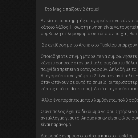
– Στο Magic παίζουν 2 άτομα!
Αν είστε παρατηρητής απαγορεύεται να κάνετε ο
κάποιο λάθος. Η σωστή κίνηση είναι να τους πεί
συμβουλή ή πληροφορία σε κάποιον παίχτη, θα τ
-Σε αντίθεση με το Arena στο Tabletop υπάρχουν 
Οποιαδήποτε στιγμή μπορείτε να συμφωνήσετε με
κάνετε concede στον αντίπαλο σας όποτε θέλετε.
παιχνίδια πρέπει να καταγραφούν. Δηλαδή με το 
Απαγορεύεται να γράψετε 2-0 για τον αντίπαλο.
όταν φτάνουν σε αυτό το σημείο, οι περισσότερ
κάρτες από το deck τους). Αυτό απαγορεύεται και
-Άλλο ένα παράπτωμα που λαμβάνεται πολύ σοβ
Ο αντίπαλος έχει το δικαίωμα να σου ζητήσει να
αντάλλαγμα γι αυτό. Ακόμα και αν είναι φίλος σο
είναι παράνομο.
Διαφορές ανάμεσα στο Arena και στο Tabletop!