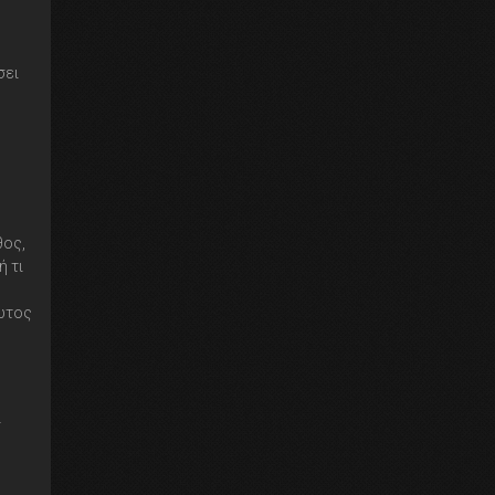
σει
θος,
ή τι
ρώτος
ι