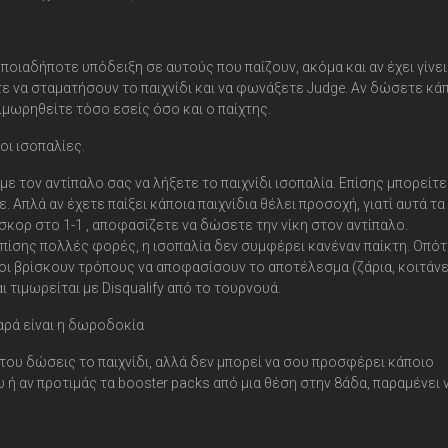
ποιαδήποτε υπόδειξη σε αυτούς που παίζουν, ακόμα και αν έχει γίνει
τε να σταματήσουν το παιχνίδι και να φωνάξετε Judge. Αν δώσετε κά
ιμωρηθείτε τόσο εσείς όσο και ο παίχτης.
οι ισοπαλίες.
 τον αντίπαλο σας να λήξετε το παιχνίδι ισοπαλία. Επίσης μπορείτε
 Απλά αν έχετε παίξει κάποια παιχνίδια θέλει προσοχή, γιατί αυτά τα
σκορ στο 1-1 , αποφασίζετε να δώσετε την νίκη στον αντίπαλο.
 Επίσης πολλές φορές, η ισοπαλία δεν συμφέρει κανέναν παίκτη. Οπό
οι βρίσκουν τρόπους να αποφασίσουν το αποτέλεσμα (ζάρια, κοιτάνε
 τιμωρείται με Disqualify από το τουρνουά.
αρά είναι η δωροδοκία
 του δώσεις το παιχνίδι, αλλά δεν μπορεί να σου προσφέρει κάποιο
υ ή αν προτιμάς τα booster packs από μια θέση στην 8άδα, παραμένει 