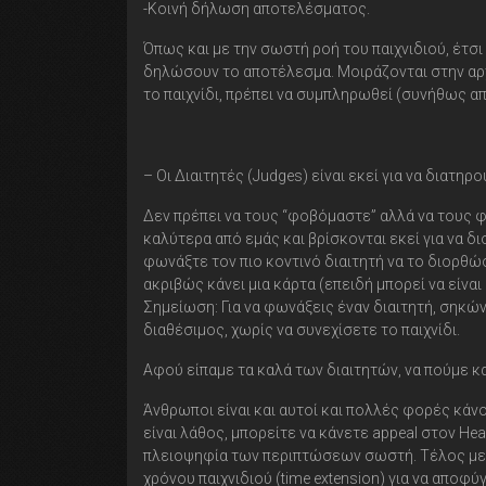
-Κοινή δήλωση αποτελέσματος.
Όπως και με την σωστή ροή του παιχνιδιού, έτσι
δηλώσουν το αποτέλεσμα. Μοιράζονται στην αρχή
το παιχνίδι, πρέπει να συμπληρωθεί (συνήθως απ
– Οι Διαιτητές (Judges) είναι εκεί για να διατη
Δεν πρέπει να τους “φοβόμαστε” αλλά να τους 
καλύτερα από εμάς και βρίσκονται εκεί για να δ
φωνάξτε τον πιο κοντινό διαιτητή να το διορθώσε
ακριβώς κάνει μια κάρτα (επειδή μπορεί να είνα
Σημείωση: Για να φωνάξεις έναν διαιτητή, σηκών
διαθέσιμος, χωρίς να συνεχίσετε το παιχνίδι.
Αφού είπαμε τα καλά των διαιτητών, να πούμε κα
Άνθρωποι είναι και αυτοί και πολλές φορές κάν
είναι λάθος, μπορείτε να κάνετε appeal στον He
πλειοψηφία των περιπτώσεων σωστή. Τέλος μετά
χρόνου παιχνιδιού (time extension) για να αποφύ