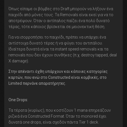
Όπως είπαμε οι βόμβες στο Draft μπορούν να λήξουν ένα
παιχνίδι από μόνες τους. Τα Removals είναι εκεί για να το
αποτρέψουν. Όταν ο αντίπαλος παίζει ένα πολύ δυνατό
τέρας, τότε κάποιος βρίσκεται σε μειονεκτική θέση.
Για να ισορροπήσει το παιχνίδι, πρέπει να υπάρχει ένα
αντίστοιχα δυνατό τέρας ή να φύγει του αντιπάλου.
Ιδιαίτερα δυνατά είναι τα instant speed removals και τα
removals που δεν έχουν συνθήκες (π.χ. destroy tapped, deal
X damage).
Στην απέναντι όχθη υπάρχουν και κάποιες κατηγορίες
καρτών, που ενώ στο Constructed είναι κομβικές, στο
Limited περνάνε απαρατήρητες.
One
Drops:
Τα τέρατα (κυρίως), που κοστίζουν 1 mana επηρεάζουν
ριζικά ένα Constructed Format. Όταν το monored έχει
δυνατά one drops, είναι σχεδόν πάντα Tier 1 deck.