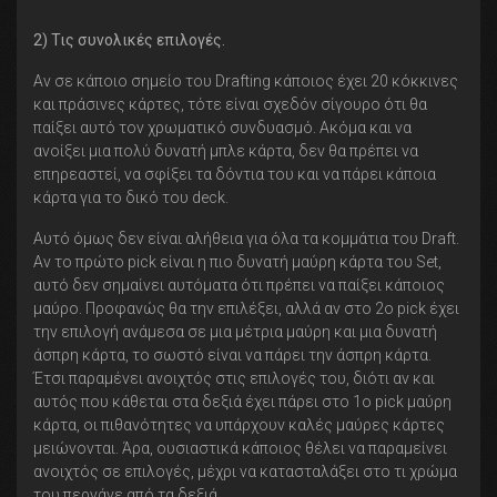
2) Τις συνολικές επιλογές.
Αν σε κάποιο σημείο του Drafting κάποιος έχει 20 κόκκινες
και πράσινες κάρτες, τότε είναι σχεδόν σίγουρο ότι θα
παίξει αυτό τον χρωματικό συνδυασμό. Ακόμα και να
ανοίξει μια πολύ δυνατή μπλε κάρτα, δεν θα πρέπει να
επηρεαστεί, να σφίξει τα δόντια του και να πάρει κάποια
κάρτα για το δικό του deck.
Αυτό όμως δεν είναι αλήθεια για όλα τα κομμάτια του Draft.
Αν το πρώτο pick είναι η πιο δυνατή μαύρη κάρτα του Set,
αυτό δεν σημαίνει αυτόματα ότι πρέπει να παίξει κάποιος
μαύρο. Προφανώς θα την επιλέξει, αλλά αν στο 2ο pick έχει
την επιλογή ανάμεσα σε μια μέτρια μαύρη και μια δυνατή
άσπρη κάρτα, το σωστό είναι να πάρει την άσπρη κάρτα.
Έτσι παραμένει ανοιχτός στις επιλογές του, διότι αν και
αυτός που κάθεται στα δεξιά έχει πάρει στο 1ο pick μαύρη
κάρτα, οι πιθανότητες να υπάρχουν καλές μαύρες κάρτες
μειώνονται. Άρα, ουσιαστικά κάποιος θέλει να παραμείνει
ανοιχτός σε επιλογές, μέχρι να κατασταλάξει στο τι χρώμα
του περνάνε από τα δεξιά.