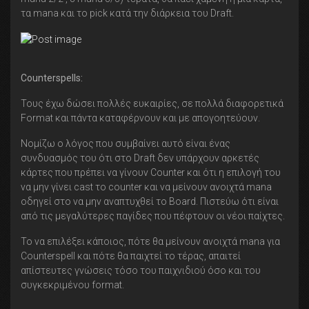
τα mana και το pick κατά την διάρκεια του Draft.
Counterspells:
Τους έχω δώσει πολλές ευκαιρίες, σε πολλά διαφορετικά
Format και πάντα καταφέρνουν και με απογοητεύουν.
Νομίζω ο λόγος που συμβαίνει αυτό είναι ένας
συνδυασμός του ότι στο Draft δεν υπάρχουν αρκετές
κάρτες που πρέπει να γίνουν Counter και ότι η επιλογή του
να μην γίνει cast το counter και να μείνουν ανοιχτά mana
οδηγεί στο να μην αναπτυχθεί το Board. Πιστεύω ότι είναι
από τις μεγαλύτερες παγίδες που πέφτουν οι νέοι παίχτες.
Το να επιλέξει κάποιος, πότε θα μείνουν ανοιχτά mana για
Counterspell και πότε θα παιχτεί το τέρας, απαιτεί
απίστευτες γνώσεις τόσο του παιχνιδιού όσο και του
συγκεκριμένου format.