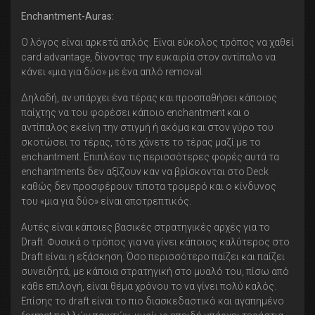
Enchantment-Auras:
Ο λόγος είναι αρκετά απλός. Είναι εύκολος τρόπος να χαθεί
card advantage, δίνοντας την ευκαιρία στον αντίπαλο να
κάνει «μια για δύο» με ένα απλό removal.
Δηλαδή, αν υπάρχει ένα τέρας και προσπαθήσει κάποιος
παίχτης να του φορέσει κάποιο enchantment και ο
αντίπαλος εκείνη την στιγμή ή ακόμα και στον γύρο του
σκοτώσει το τέρας, τότε χάνετε το τέρας μαζί με το
enchantment. Επιπλέον τις περισσότερες φορές αυτά τα
enchantments δεν αξίζουν καν να βρίσκονται στο Deck
καθώς δεν προσφέρουν τίποτα τρομερό και ο κίνδυνος
του «μια για δύο» είναι αποτρεπτικός.
Αυτές είναι κάποιες βασικές στρατηγικές αρχές για το
Draft. Φυσικά ο τρόπος για να γίνει κάποιος καλύτερος στο
Draft είναι η εξάσκηση. Όσο περισσότερο παίζει και παίζει
συνειδητά, με κάποια στρατηγική στο μυαλό του, πίσω από
κάθε επιλογή, είναι θέμα χρόνου το να γίνει πολύ καλός.
Επίσης το draft είναι το πιο διασκεδαστικό και αγαπημένο