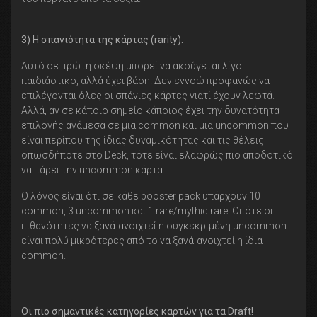
3) Η σπανιότητα της κάρτας (rarity).
Αυτό σε πρώτη σκέψη μπορεί να ακούγεται λίγο
παιδιάστικο, αλλά έχει βάση. Δεν εννοώ προφανώς να
επιλέγονται όλες οι σπάνιες κάρτες γιατί έχουν λεφτά.
Αλλά, αν σε κάποιο σημείο κάποιος έχει την δυνατότητα
επιλογής ανάμεσα σε μια common και μια uncommon που
είναι περίπου της ίδιας δυναμικότητας και τις θέλεις
οπωσδήποτε στο Deck, τότε είναι ελαφρώς πιο αποδοτικό
να πάρει την uncommon κάρτα.
Ο λόγος είναι ότι σε κάθε booster pack υπάρχουν 10
common, 3 uncommon και 1 rare/mythic rare. Οπότε οι
πιθανότητες να ξανά-ανοιχτεί η συγκεκριμένη uncommon
είναι πολύ μικρότερες από το να ξανά-ανοιχτεί η ίδια
common.
Οι πιο σημαντικές κατηγορίες καρτών για τα Draft!