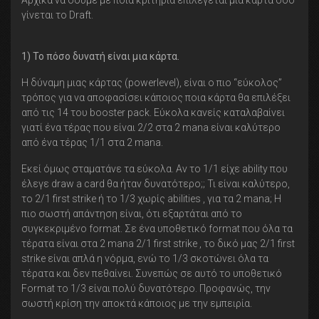
γίνεται το Draft.
1) Το πόσο δυνατή είναι μια κάρτα.
Η δύναμη μιας κάρτας (powerlevel), είναι ο πιο “εύκολος”
τρόπος για να αποφασίσει κάποιος ποια κάρτα θα επιλέξει
από τις 14 του booster pack. Εύκολα κανείς καταλαβαίνει
γιατί ένα τέρας που είναι 2/2 στα 2 mana είναι καλύτερο
από ένα τέρας 1/1 στα 2 mana.
Εκεί όμως σταματάνε τα εύκολα. Αν το 1/1 είχε ability που
έλεγε draw a card θα ήταν δυνατότερο;; Τι είναι καλύτερο,
το 2/1 first strike ή το 1/3 χωρίς abilities , για τα 2 mana; Η
πιο σωστή απάντηση είναι, ότι εξαρτάται από το
συγκεκριμένο format. Σε ένα υποθετικό format που όλα τα
τέρατα είναι στα 2 mana 2/1 first strike , το δικό μας 2/1 first
strike είναι απλά η νόρμα, ενώ το 1/3 σκοτώνει όλα τα
τέρατα και δεν πεθαίνει. Συνεπώς σε αυτό το υποθετικό
Format το 1/3 είναι πολύ δυνατότερο. Προφανώς, την
σωστή κρίση την αποκτά κάποιος με την εμπειρία.