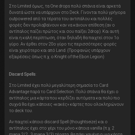
Στο Limited όμως, τα One drops πολύ σπάνια είναι αρκετά
δυνατά ώστε να υπάρχουν στο Deck. Γίνονται πολύ γρήγορα
outpowered από τα τέρατα του αντιπάλου και πολλές
φορές δεν προλαβαίνουν καν να κάνουν επίθεση (αν ο
αντίπαλος παίζει πρώτος και σου παίξει 2drop). Και αυτή
είναι η καλή περίπτωση, όταν δηλαδή θα παιχτεί στον 1ο
γύρο. Αν έρθει στον 20ο γύρο τις περισσότερες φορές
είναι χειρότερο και από Land. (Προφανώς υπάρχουν
εξαιρέσεις όπως π.χ. ο Knight of the Ebon Legion)
Discard
Spells
:
Στο Limited έχει πολύ μεγαλύτερη σημασία το Card
Advantage παρά το Card Selection. Πολύ σπάνια θα έχει ο
αντίπαλος μια κάρτα που κερδίζει αυτόματα και πολύ πιο
συχνά θα έχει κάποιες «κακές» κάρτες που ολοκληρώνουν
το deck του.
Αν παιχτεί κάποιο discard Spell (thoughtseize) και ο
αντίπαλος έχει στο χέρι του μόνο κάποια vanilla (π.χ. 2
mana 2/2 , 3 mana 3/3) τέρατα, θα πάει χαμένη η μια κάρτα,