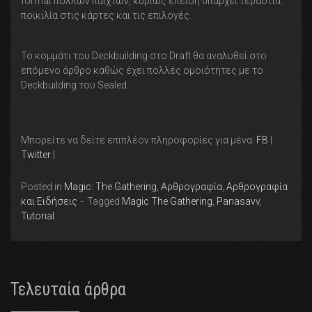
format πολλών παιχτών, κυρίως επειδή υπάρχει τεράστια
ποικιλία στις κάρτες και τις επιλογές.
Το κομμάτι του Deckbuilding στο Draft θα αναλυθεί στο
επόμενο άρθρο καθώς έχει πολλές ομοιότητες με το
Deckbuilding του Sealed.
Μπορείτε να δείτε επιπλέον πληροφορίες για μένα:
FB
|
Twitter
|
Posted in
Magic: The Gathering
,
Αρθρογραφία
,
Αρθρογραφία
και Ειδήσεις
Tagged
Magic The Gathering
,
Panasavv
,
Tutorial
Τελευταία άρθρα