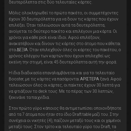
δευτερόλεπτα στις δύο τελευταίες κάρτες.
Μόλις ολοκληρωθεί το πρώτο πακέτο, οι συμμετέχοντες
έχουν 30 δευτερόλεπτα για να δουν τις κάρτες που έχουν
επιλέξει. Όταν τελειώσουν αυτά τα δευτερόλεπτα,
ανοίγεται το δεύτερο πακέτο και επιλέγουν μια κάρτα. Οι
χρόνοι για κάθε pick είναι ίδιοι. Αφού επιλέξουν,
ανακατέβουν και δίνουν τις κάρτες στο άτομο που κάθεται
στα
ΔΕΞΙΑ
. Όταν επιλεχθούν όλες οι κάρτες του πακέτου, ο
χρόνος ελέγχου των καρτών που έχουν επιλεχθεί ως
εκείνη την στιγμή, είναι 45 δευτερόλεπτα αυτή την φορά.
Η ίδια διαδικασία επαναλαμβάνεται και για το τελευταίο
Booster, με τις κάρτες να πασάρονται
ΑΡΙΣΤΕΡΑ
ξανά. Αφού
τελειώσουν όλες οι κάρτες, οι παίκτες έχουν 30 λεπτά για
να φτιάξουν το deck τους. Με το πέρας των 30 λεπτών,
ξεκινάνε τα παιχνίδια.
Στον πρώτο γύρο κάποιος θα αντιμετωπίσει οποιονδήποτε
από τα 7 άτομα που ήταν στο ίδιο Draft table μαζί του. Στην
συνέχεια οι νικητές (4), παίζουν μεταξύ τους και οι χαμένοι
μεταξύ τους. Στον τρίτο και τελευταίο γύρο του Draft, τα