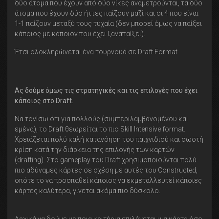
δύο άτομα που έχουν από δύο νίκες αναμετρούνται, τα δύο
άτομα που έχουν δύο ήττες παίζουν μαζί και οι 4 που είναι
1-1 παίζουν μεταξύ τους τυχαία (δεν μπορεί όμως να παίξει
κάποιος με κάποιον που έχει ξαναπαίξει).
Έτσι ολοκληρώνεται ένα τουρνουά σε Draft Format.
Ας δούμε όμως τις στρατηγικές και τις επιλογές που έχει
κάποιος στο Draft.
Να τονίσω ότι για πολλούς (συμπεριλαμβανομένου και
εμένα), το Draft θεωρείται το πιο Skill Intensive format.
Χρειάζεται πολύ καλή κατανόηση του παιχνιδιού και σωστή
κρίση κατά την διάρκεια της επιλογής των καρτών
(drafting). Στο gameplay του Draft χρησιμοποιούνται πολύ
πιο αδύναμες κάρτες σε σχέση με αυτές του Constructed,
οπότε το να προσπαθεί κάποιος να εκμεταλλευτεί κάποιες
κάρτες καλύτερα, γίνεται ακόμα πιο δύσκολο.
Αρχικά να δούμε με ποια κριτήρια επιλέγεται μια κάρτα όσο