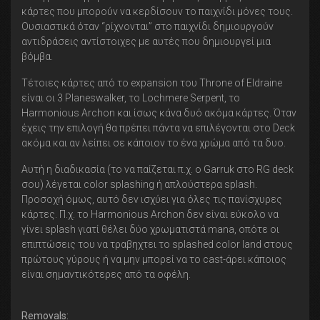
κάρτες που μπορούν να κερδίσουν το παιχνίδι μόνες τους.
Ουσιαστικά όταν “ρίχνονται” στο παιχνίδι δημιουργούν
αντιδράσεις αντίστοιχες με αυτές που δημιουργεί μια
βόμβα.
Τέτοιες κάρτες από το expansion του Throne of Eldraine
είναι οι 3 Planeswalker, το Lochmere Serpent, το
Harmonious Archon και ίσως κάνα δυό ακόμα κάρτες. Όταν
έχεις την επιλογή θα πρέπει πάντα να επιλέγονται στο Deck
ακόμα και αν λείπει σε κάποιον το ένα χρώμα από τα δυο.
Αυτή η διαδικασία (το να παίζεται π.χ. ο Garruk στο RG deck
σου) λέγεται color splashing ή απλούστερα splash.
Προσοχή όμως, αυτό δεν ισχύει για όλες τις πανίσχυρες
κάρτες. Π.χ. το Harmonious Archon δεν είναι εύκολο να
γίνει splash γιατί θέλει δύο χρωματιστά mana, οπότε οι
επιπτώσεις του να τραβηχτει το splashed color land στους
πρώτους γύρους ή να μην μπορεί να το cast-άρει κάποιος
είναι σημαντικότερες από τα οφέλη.
Removals: