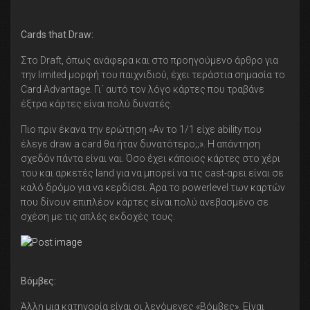
Cards
that
Draw:
Στο Draft, όπως ανάφερα και στο προηγούμενο άρθρο για
την limited μορφή του παιχνιδιού, έχει τεράστια σημασία το
Card Advantage. Γι΄ αυτό τον λόγο κάρτες που τραβάνε
έξτρα κάρτες είναι πολύ δυνατές.
Πιο πριν έκανα την ερώτηση «Αν το 1/1 είχε ability που
έλεγε draw a card θα ήταν δυνατότερο;;». Η απάντηση
σχεδόν πάντα είναι ναι. Όσο έχει κάποιος κάρτες στο χέρι
του και αρκετές land για να μπορεί να τις cast-αρει είναι σε
καλό δρόμο για να κερδίσει. Άρα το powerlevel των καρτών
που δίνουν επιπλέον κάρτες είναι πολύ ανεβασμένο σε
σχέση με τις απλές εκδοχές τους.
Βόμβες:
Άλλη μια κατηγορία είναι οι λεγόμενες «Βόμβες». Είναι