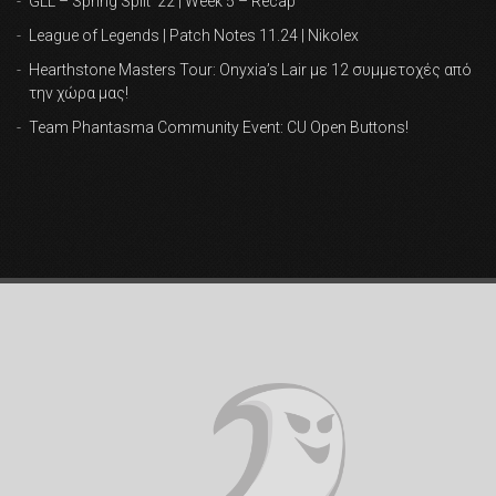
GLL – Spring Split ‘22 | Week 5 – Recap
League of Legends | Patch Notes 11.24 | Nikolex
Hearthstone Masters Tour: Onyxia’s Lair με 12 συμμετοχές από
την χώρα μας!
Team Phantasma Community Event: CU Open Buttons!