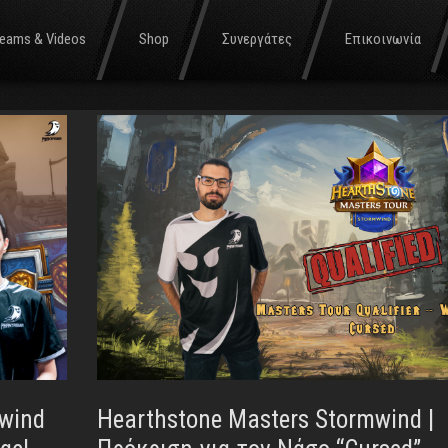
s Tour Stormwi
reams & Videos
Shop
Συνεργάτες
Επικοινωνία
mwind
Hearthstone Masters Stormwind |