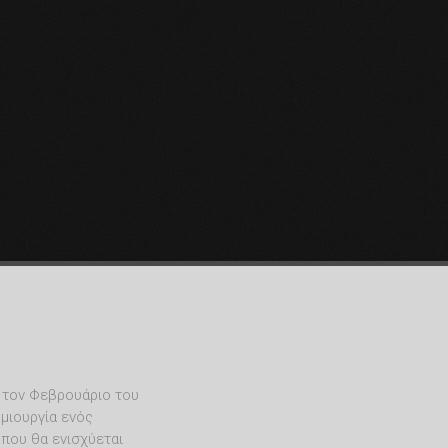
 τον Φεβρουάριο του
μιουργία ενός
 που θα ενισχύεται