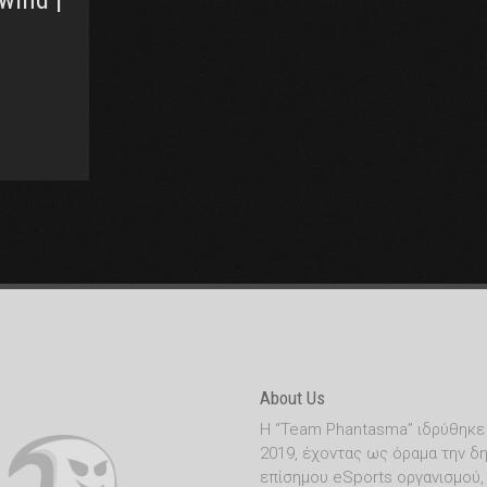
About Us
Η “Team Phantasma” ιδρύθηκε
2019, έχοντας ως όραμα την δη
επίσημου eSports οργανισμού,