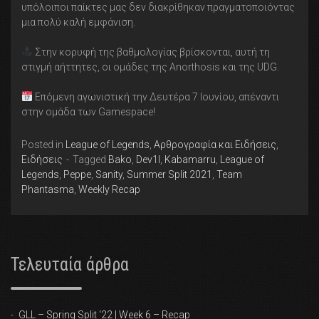
υπόλοιποι παίκτες μας δεν διακρίθηκαν πραγματοποιόντας
μια πολύ καλή εμφάνιση.
Στην κορυφή της βαθμολογίας βρίσκονται, αυτή τη
στιγμή αήττητες, οι ομάδες της Anorthosis και της UDG.
Επόμενη αγωνιστική την Δευτέρα 7 Ιουνίου, απέναντι
στην ομάδα των Gamespace!
Posted in
League of Legends
,
Αρθρογραφία και Ειδήσεις
,
Ειδήσεις
Tagged
Bako
,
Dev1l
,
Kabamarru
,
League of
Legends
,
Peppe
,
Sanity
,
Summer Split 2021
,
Team
Phantasma
,
Weekly Recap
Τελευταία άρθρα
GLL – Spring Split ‘22 | Week 6 – Recap