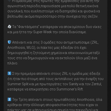
Η ομάδα μας στις πρώτες της εμφανίσεις για αυτή την
αγωνιστική περίοδο,παρουσίασε μια πολύ θετική εικόνα
συνολικά, που ευελπιστούμε να διατηρηθεί και φυσικά να
βελτιωθεί ακόμα περισσότερο στην συνέχεια της σεζόν.
Τα “Φαντάσματα” κατάφεραν να αποκομίσουν δυο νίκες
και μια ήττα την Super-Week την οποία διανύσαμε.
Απέναντι και στις 3 ομάδες που αντιμετωπίσαμε (ZRL,
Anorthosis, WLG), οι παίκτες μας έδειξαν ότι έχει
δημιουργηθεί η ζητούμενη χημεία και επικοινωνία μεταξύ
τους στο να δημιουργούν και να εκτελούν όλοι μαζί ένα
πλάνο.
Στην πρεμιέρα απέναντι στους ZRL η ομάδα μας έδειξε
ότι ήταν πιο έτοιμη από τους αντιπάλους για την έναρξη του
Summer Split και με πρωτεργάτες τον Sanity και τον Zentul,
κατάφερε να επικρατήσει στο Summoner’s Rift.
Την Τρίτη απέναντι στους πρωταθλητές Anorthosis, όλα
κρίθηκαν στην έλλειψη αποφασιστικότητας που είχαν οι
παίκτες μας σε κάποια κρίσιμα σημεία του παιχνιδιού και