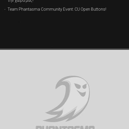
την χώρα μας!
Team Phantasma Community Event: CU Open Buttons!