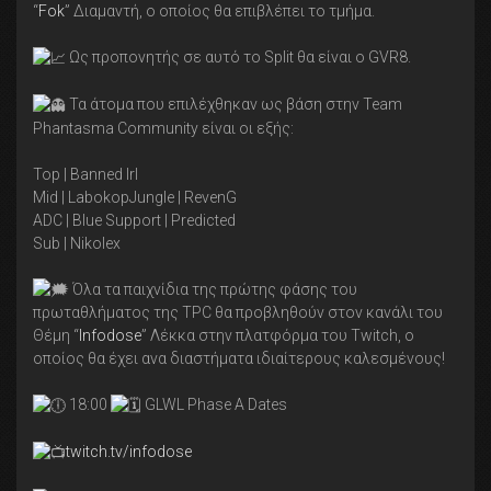
“
Fok
” Διαμαντή, ο οποίος θα επιβλέπει το τμήμα.
Ως προπονητής σε αυτό το Split θα είναι ο GVR8.
Τα άτομα που επιλέχθηκαν ως βάση στην Team
Phantasma Community είναι οι εξής:
Top | Banned Irl
Mid | LabokopJungle | RevenG
ADC | Blue Support | Predicted
Sub | Nikolex
Όλα τα παιχνίδια της πρώτης φάσης του
πρωταθλήματος της TPC θα προβληθούν στον κανάλι του
Θέμη “
Infodose
” Λέκκα στην πλατφόρμα του Twitch, ο
οποίος θα έχει ανα διαστήματα ιδιαίτερους καλεσμένους!
18:00
GLWL Phase A Dates
twitch.tv/infodose