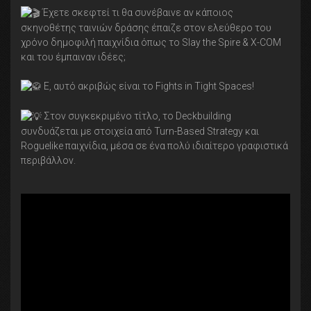
Έχετε σκεφτεί τι θα συνέβαινε αν κάποιος
σκηνοθέτης ταινιών δράσης έπαιζε στον ελεύθερο του
χρόνο δημοφιλή παιχνίδια όπως το Slay the Spire & Χ-COM
και του έμπαιναν ιδέες;️
Ε, αυτό ακριβώς είναι το Fights in Tight Spaces!
Στον συγκεκριμένο τίτλo, το Deckbuilding
συνδυάζεται με στοιχεία από Turn-Based Strategy και
Roguelike παιχνίδια, μέσα σε ένα πολύ ιδιαίτερο γραφιστικά
περιβάλλον.