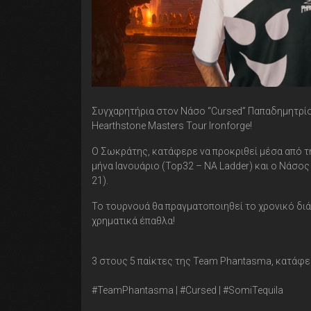
Συγχαρητήρια στον Νάσο “Cursed” Παπαδημητρίου
Hearthstone Masters Tour Ironforge!
Ο Σωκράτης, κατάφερε να προκριθεί μέσα από τη
μήνα Ιανουάριο (Top32 – NA Ladder) και ο Νάσος
21).
Το τουρνουά θα πραγματοποιηθεί το χρονικό διά
χρηματικά έπαθλα!
3 στους 5 παίκτες της Team Phantasma, κατάφερ
#TeamPhantasma | #Cursed | #SomiTequila