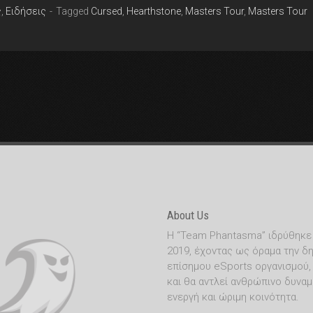
ς
,
Ειδήσεις
Tagged
Cursed
,
Hearthstone
,
Masters Tour
,
Masters Tour
About Us
Η “Team Phantasma” ιδρύθηκε
2019, έχοντας ως όραμα την δη
επίσημου eSports οργανισμού,
και θα αντλεί ανθρώπινο δυναμ
ενεργή και ώριμη κοινότητα.