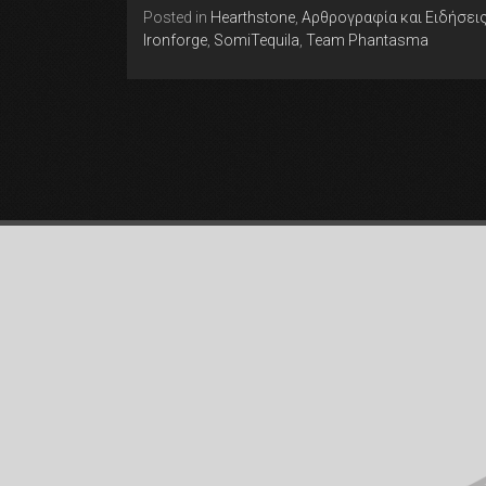
Posted in
Hearthstone
,
Αρθρογραφία και Ειδήσει
Ironforge
,
SomiTequila
,
Team Phantasma