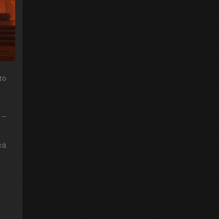
το
ν
 –
κά