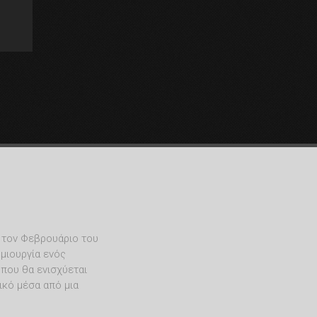
 τον Φεβρουάριο του
μιουργία ενός
 που θα ενισχύεται
ικό μέσα από μια