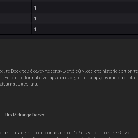
ι τα Deck που έκαναν παραπάνω από έξι νίκες στο historic portion τ
ναι ότι το format είναι αρκετά ανοιχτό και υπάρχουν κάποια deck π
είναι καταπιεστικά.
Uro Midrange Decks:
 επιτυχίας και το πιο σημαντικό απ’ όλα είναι ότι το επέλεξαν οι