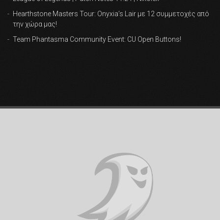
Hearthstone Masters Tour: Onyxia’s Lair με 12 συμμετοχές από
την χώρα μας!
Team Phantasma Community Event: CU Open Buttons!