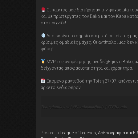
Οι παίκτες μας διατήρησαν την ψυχραιμία του
και με πρωτεργάτες τον Bako και τον Kaba κατά
στο παιχνίδι!
Από εκείνο το σημείο και μετά οι παίκτες μας
κρίσιμες ομαδικές μάχες. Οι αντίπαλοι μας δεν 
φάση!
MVP της αναμέτρησης αναδείχθηκε ο Bako, αλλ
δείχνοντας αποφασιστικότητα και χαρακτήρα.
Επόμενο ραντεβού την Τρίτη 27/07, απέναντι σ
αρκετό ενδιαφέρον.
Teamphantasma | #PhantasmaHools | #TPHaunts
Posted in
League of Legends
,
Αρθρογραφία και Ει