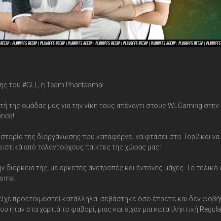
ης του #GLL, η Team Phantasma!
τή της ομάδας μας για την νίκη τους απέναντι στους WLGaming στην
ends!
στορία της διοργάνωσης που καταφέρνει να φτάσει στο Top2 και να
ειστικά από ταλαντούχους παίκτες της χώρας μας!
ν διάρκεια της, με αρκετές ανατροπές και έντονες μάχες. Το τελικό
asma.
 είχε προετοιμαστεί κατάλληλα, σεβάστηκε όσο έπρεπε και δεν φοβ
υ ήταν στα χαρτιά το φαβορί, μιας και είχαν μια καταπληκτική Regula