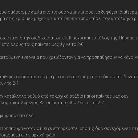
δυο ομάδες, με καμία από τις δυο να μην μπορεί να ξεφύγει ιδιαίτερα
ρα στις κρίσιμες μάχες και κατάφερε να αποκτήσει τον κατάλληλο ρ
στά από την διαδικασία του draft μέχρι και το τέλος της. Πήραμε 
 από όλους τους παίκτες μας έγινε το 2-0.
παιτούμενη ενέργεια που χρειάζονταν για να προσπαθήσουν να κάνουν
 κρίθηκε ουσιαστικά σε μια μια σημαντική μάχη που έδωσε την δυνατ
υν το 2-1.
τον κατάλληλο ρυθμό από τα αρχικά στάδια και οι παίκτες μας δεν
σματικά. Χαμένος Baron μετά το 30ο λεπτό και 2-2.
μφίρροπο από όλα!
έτρησης φαινόταν ότι είχε επηρρεαστεί από τις δυο συνεχόμενες ήτ
υδιασμένα στην αρχική φάση.