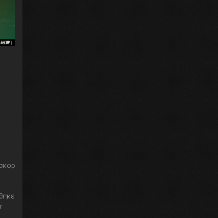
 σκορ
ήθηκε
r