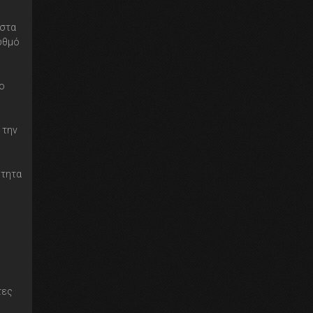
 στα
υθμό
το
 την
ότητα
τες