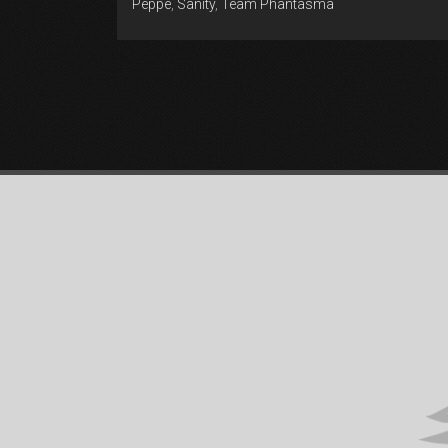
Peppe
,
Sanity
,
Team Phantasma