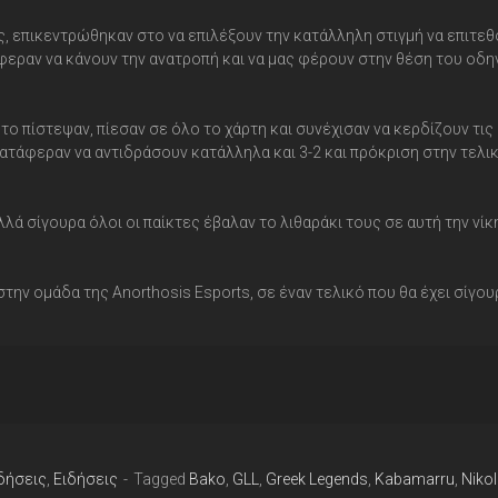
ς, επικεντρώθηκαν στο να επιλέξουν την κατάλληλη στιγμή να επιτε
φεραν να κάνουν την ανατροπή και να μας φέρουν στην θέση του οδη
 το πίστεψαν, πίεσαν σε όλο το χάρτη και συνέχισαν να κερδίζουν τις
κατάφεραν να αντιδράσουν κατάλληλα και 3-2 και πρόκριση στην τελι
ά σίγουρα όλοι οι παίκτες έβαλαν το λιθαράκι τους σε αυτή την νίκ
την ομάδα της Anorthosis Esports, σε έναν τελικό που θα έχει σίγου
δήσεις
,
Ειδήσεις
Tagged
Bako
,
GLL
,
Greek Legends
,
Kabamarru
,
Nikol