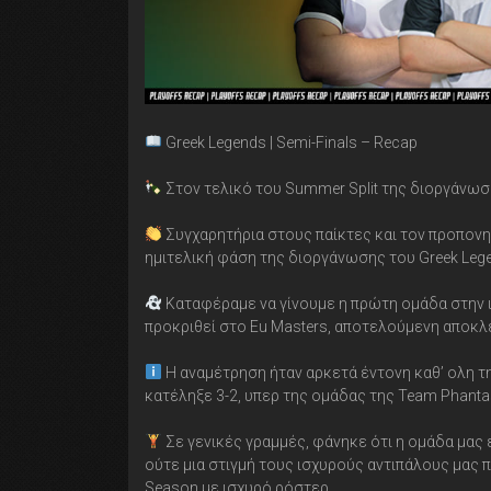
Greek Legends | Semi-Finals – Recap
Στον τελικό του Summer Split της διοργάνωσ
Συγχαρητήρια στους παίκτες και τον προπονη
ημιτελική φάση της διοργάνωσης του Greek Leg
Καταφέραμε να γίνουμε η πρώτη ομάδα στην ι
προκριθεί στο Eu Masters, αποτελούμενη αποκλ
Η αναμέτρηση ήταν αρκετά έντονη καθ’ ολη τη
κατέληξε 3-2, υπερ της ομάδας της Team Phant
Σε γενικές γραμμές, φάνηκε ότι η ομάδα μας
ούτε μια στιγμή τους ισχυρούς αντιπάλους μας πο
Season με ισχυρό ρόστερ.