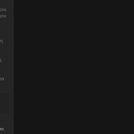
θούν
γου
κή
η,
ρα
ex
,