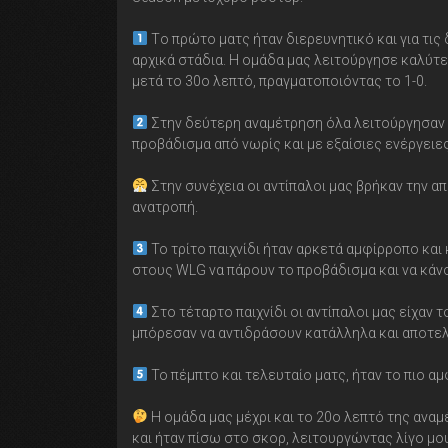
Τo πρώτο ματς ήταν διερευνητικό και για τις 
αρχικά στάδια. Η ομάδα μας λειτούργησε καλύτε
μετά το 30ο λεπτό, πραγματοποιόντας το 1-0.
Στην δεύτερη αναμέτρηση όλα λειτούργησαν σω
προβάδισμα από νωρίς και με εξαίσιες ενέργειες
Στην συνέχεια οι αντίπαλοι μας βρήκαν την α
ανατροπή.
Το τρίτο παιχνίδι ήταν αρκετά αμφίρροπο και
στους WLG να πάρουν το προβάδισμα και να κάνο
Στο τέταρτο παιχνίδι οι αντίπαλοι μας είχαν 
μπόρεσαν να αντιδράσουν κατάλληλα και αποτελε
Το πέμπτο και τελευταίο ματς, ήταν το πιο α
Η ομάδα μας μέχρι και το 20ο λεπτό της αναμ
και ήταν πίσω στο σκορ, λειτουργώντας λίγο μο