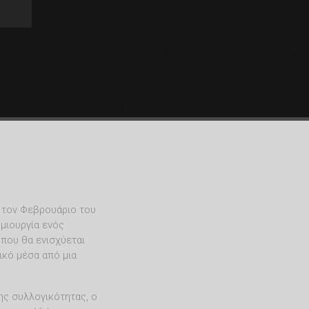
 τον Φεβρουάριο του
μιουργία ενός
 που θα ενισχύεται
ικό μέσα από μια
ης συλλογικότητας, ο