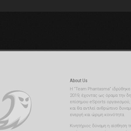
About Us
Η “Team Phantasma” ιδρύθηκε
2019, έχοντας ως όραμα την δη
επίσημου eSports οργανισμού,
και θα αντλεί ανθρώπινο δυναμ
ενεργή και ώριμη κοινότητα.
Κινητήριος δύναμη η αίσθηση τ