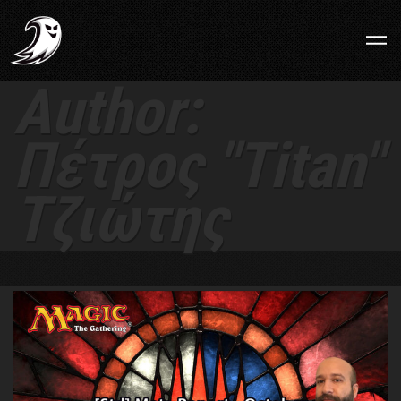
Author:
Πέτρος "Titan"
Τζιώτης